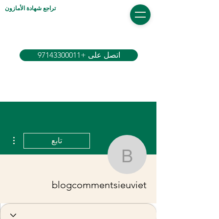
تراجع شهادة الأمازون
اتصل على +97143300011
مزيد
تابع
commentsieuviet
blogcommentsieuviet