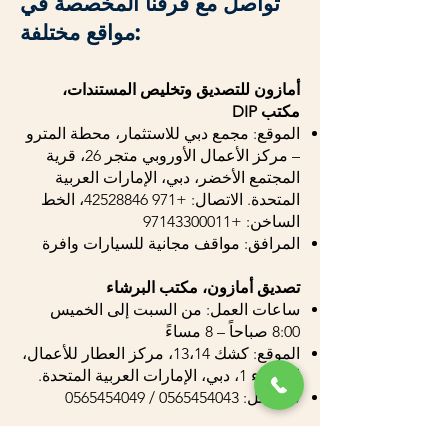
تواصل مع فرقنا المخصصة في
مواقع مختلفة:
أمازون للتصديق وتخليص المستندات،
مكتب DIP
الموقع: مجمع دبي للاستثمار، محطة المترو
– مركز الأعمال الأوروبي متجر 26، قرية
المجتمع الأخضر، دبي، الإمارات العربية
المتحدة. الاتصال:
+971 42528846
، الخط
الساخن:
+97143300011
المرافق: مواقف مجانية للسيارات وافرة
تصديق أمازون، مكتب البرشاء
ساعات العمل: من السبت إلى الخميس
8:00 صباحاً – 8 مساءً
الموقع: كشك 13،14، مركز العطار للأعمال،
البرشاء 1، دبي، الإمارات العربية المتحدة.
للتواصل:
0565454043
/
0565454049
تصديق أمازون، مكتب عجمان