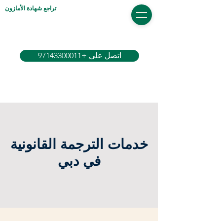
تراجع شهادة الأمازون
اتصل على +97143300011
خدمات الترجمة القانونية
في دبي