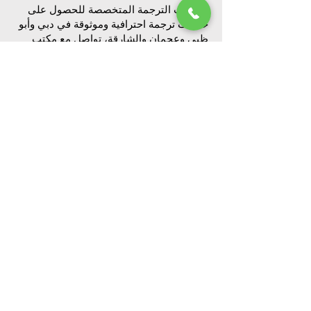
لخدمات الترجمة المتخصصة للحصول على
خدمات ترجمة احترافية وموثوقة في دبي وأبو
ظبي وعجمان والشارقة، تواصل مع مكتب
تصديقات أمازون. اتصل بنا على
+97143300011
أو قم بزيارة موقعنا على
www.uaeadc.com
. فريقنا جاهز لمساعدتك
في تلبية جميع احتياجات الترجمة الخاصة بك.
قرية المجتمع الأخضر، بجانب فنادق فورتشن،
DIP-1 - مركز دبي للأعمال الأوروبية، متجر 26
- دبي