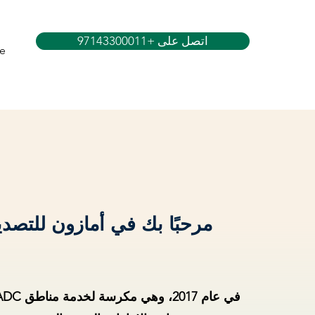
اتصل على +97143300011
e
مرحبًا بك في أمازون للتصد