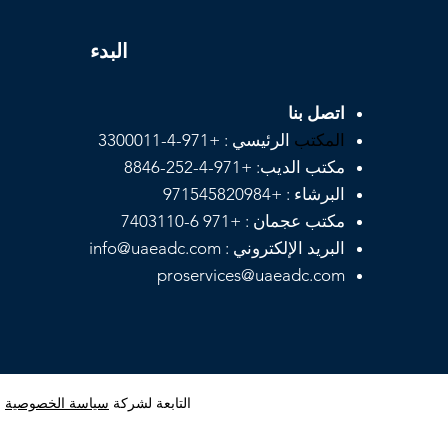
البدء
اتصل بنا
المكتب
الرئيسي
:
+971-4-3300011
مكتب الديب:
+971-4-252-8846
البرشاء : +971545820984
مكتب عجمان : +971 6-7403110
البريد الإلكتروني : info@uaeadc.com
proservices@uaeadc.com
© 2024 بواسطة يونايت. مدعوم ومضمون من قبل مجموعة Amazon Attestation التابعة لشركة
سياسة الخصوصية
و