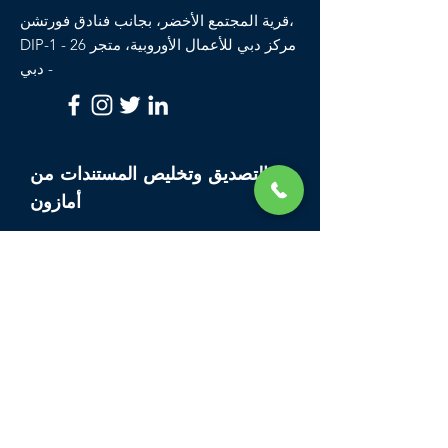
قرية المجتمع الأخضر، بجانب فنادق فورتشن،
DIP-1 - مركز دبي للأعمال الأوروبية، متجر 26
- دبي
التصديق وتخليص المستندات من
أمازون
بيت
خدمات
خدمات احترافية
خدمات التصديق
تأسيس الأعمال في
دبي
تأشيرة عائلية
للإمارات
مركز الكتابة