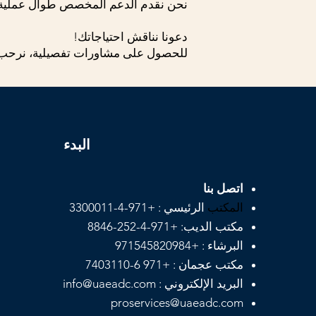
نحن نقدم الدعم المخصص طوال عملية ا
دعونا نناقش احتياجاتك!
للحصول على مشاورات تفصيلية، نرحب دائ
البدء
اتصل بنا
المكتب
الرئيسي
:
+971-4-3300011
مكتب الديب:
+971-4-252-8846
البرشاء : +971545820984
مكتب عجمان : +971 6-7403110
البريد الإلكتروني : info@uaeadc.com
proservices@uaeadc.com