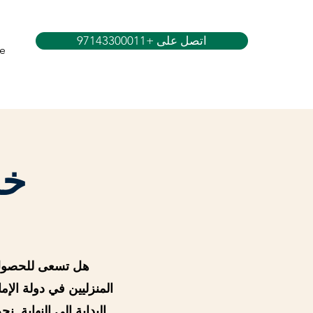
اتصل على +97143300011
e
خد
هل تسعى للحصول ع
المنزليين في دولة الإ
البداية إلى النهاية