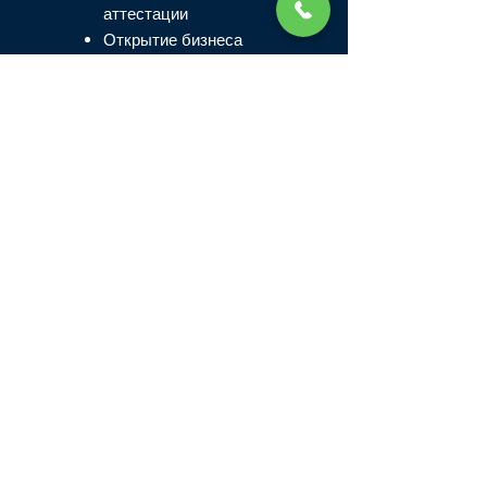
аттестации
Открытие бизнеса
в Дубае
Семейная виза
ОАЭ
Центр набора
текста
Начать
Связаться с нами
Голова
Офис:
+971-4-3300011
ДипОфис:
+971-4-252-8846
Аль-Барша :
+971545820984
Офис в Аджмане:
+971 6-7403110
Электронная почта: info@uaeadc.com.