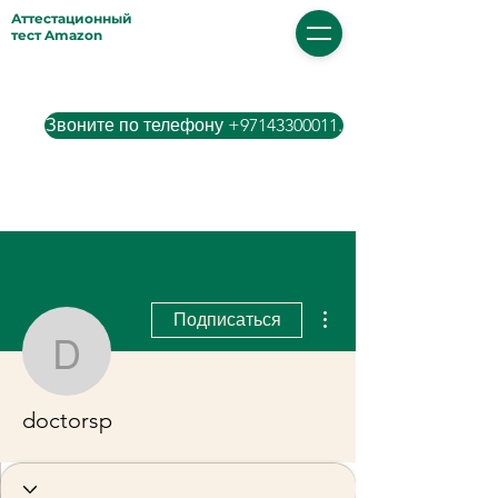
Аттестационный
тест Amazon
Звоните по телефону +97143300011.
Другие действия
Подписаться
doctorsp
doctorsp