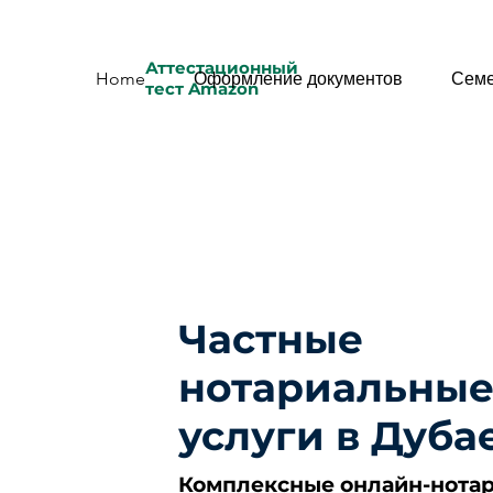
Аттестационный
Home
Оформление документов
Семе
тест Amazon
Частные
нотариальны
услуги в Дуба
Комплексные онлайн-нота