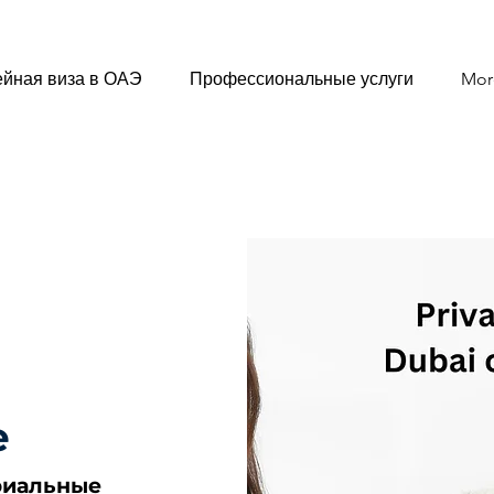
йная виза в ОАЭ
Профессиональные услуги
Mor
е
е
риальные