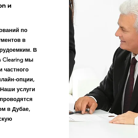
on и
ований по
ументов в
рудоемким. В
s Clearing мы
и частного
нлайн-опции,
 Наши услуги
 проводятся
м в Дубае,
скую