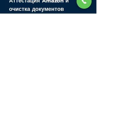
Аттестация Amazon и
очистка документов
Дом
Услуги
Профессиональн
ые услуги
Услуги по
аттестации
Открытие бизнеса
в Дубае
Семейная виза
ОАЭ
Центр набора
текста
Начать