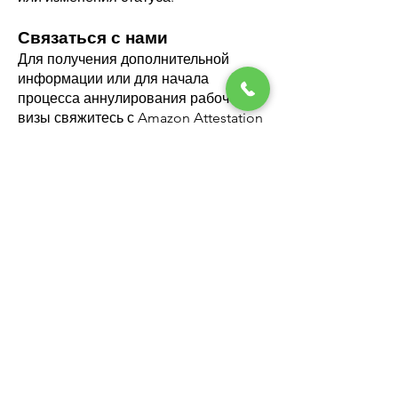
Связаться с нами
Для получения дополнительной
информации или для начала
процесса аннулирования рабочей
визы свяжитесь с Amazon Attestation
and Document Clearing сегодня.
Наша команда экспертов всегда
готова помочь вам со всеми
потребностями в настройке вашего
бизнеса и увольнении сотрудников.
Звоните:
+97143300011
.
Электронная почта:
info@uaeadc.com
Заключение
Аннулирование рабочей визы в
Дубае — это важный процесс, к
которому следует подходить
осторожно, чтобы обеспечить
соблюдение законов и правил ОАЭ.